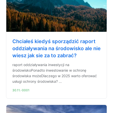
Chciałeś kiedyś sporządzić raport
oddziaływania na środowisko ale nie
wiesz jak sie za to zabrać?
raport oddziaływania inwestycji na
środowiskoPonadto inwestowanie w ochronę
środowiska możeDlaczego w 2025 warto oferować
usługi ochrony środowiska? ...
30.11.-0001