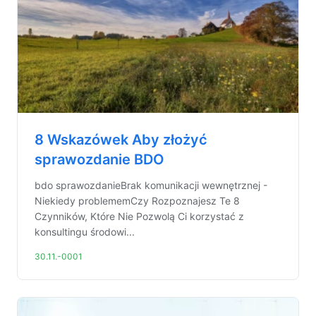
8 Wskazówek Aby złożyć
sprawozdanie BDO
bdo sprawozdanieBrak komunikacji wewnętrznej -
Niekiedy problememCzy Rozpoznajesz Te 8
Czynników, Które Nie Pozwolą Ci korzystać z
konsultingu środowi...
30.11.-0001