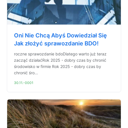
Oni Nie Chcą Abyś Dowiedział Się
Jak złożyć sprawozdanie BDO!
roczne sprawozdanie bdoDlatego warto już teraz
zacząć działaćRok 2025 - dobry czas by chronić
środowisko w firmie Rok 2025 - dobry czas by
chronić śro...
30.11.-0001