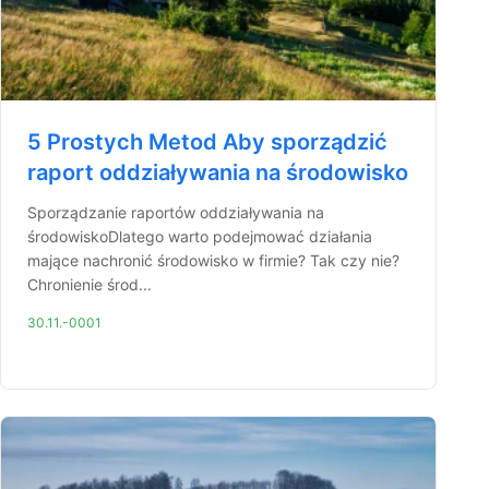
5 Prostych Metod Aby sporządzić
raport oddziaływania na środowisko
Sporządzanie raportów oddziaływania na
środowiskoDlatego warto podejmować działania
mające nachronić środowisko w firmie? Tak czy nie?
Chronienie środ...
30.11.-0001