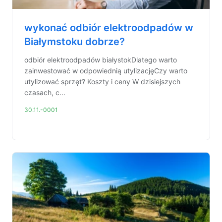
wykonać odbiór elektroodpadów w
Białymstoku dobrze?
odbiór elektroodpadów białystokDlatego warto
zainwestować w odpowiednią utylizacjęCzy warto
utylizować sprzęt? Koszty i ceny W dzisiejszych
czasach, c...
30.11.-0001