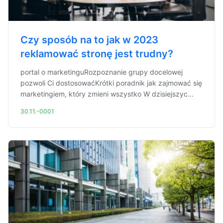
Czy sposób na to jak w 2023
reklamować stronę jest trudny?
portal o marketinguRozpoznanie grupy docelowej
pozwoli Ci dostosowaćKrótki poradnik jak zajmować się
marketingiem, który zmieni wszystko W dzisiejszyc...
30.11.-0001