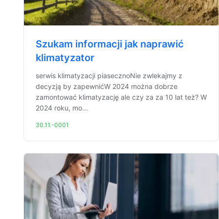
Szukam informacji jak naprawić
klimatyzator
serwis klimatyzacji piasecznoNie zwlekajmy z
decyzją by zapewnićW 2024 można dobrze
zamontować klimatyzację ale czy za za 10 lat też? W
2024 roku, mo...
30.11.-0001