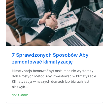
7 Sprawdzonych Sposobów Aby
zamontować klimatyzację
klimatyzacja bemowoZbyt mała moc nie wystarczy
do8 Prostych Metod Aby inwestować w klimatyzację
Klimatyzacja w naszych domach lub biurach jest
niezwyk...
30.11.-0001