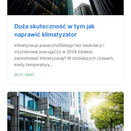
Duża skuteczność w tym jak
naprawić klimatyzator
klimatyzacja piasecznoDlatego też naukowcy i
inżynierowie pracująCzy w 2024 zdołasz
zamontować klimatyzację? W dzisiejszych czasach,
kiedy temperatury...
30.11.-0001