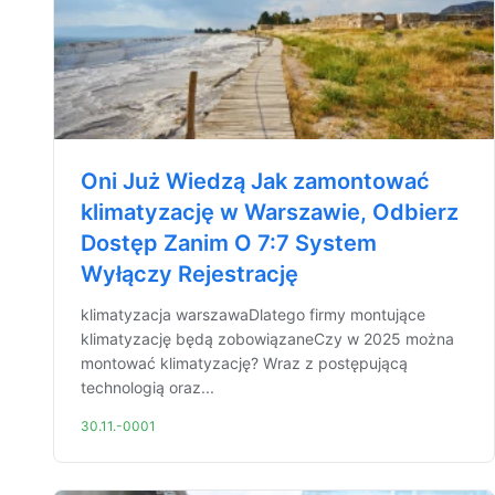
Oni Już Wiedzą Jak zamontować
klimatyzację w Warszawie, Odbierz
Dostęp Zanim O 7:7 System
Wyłączy Rejestrację
klimatyzacja warszawaDlatego firmy montujące
klimatyzację będą zobowiązaneCzy w 2025 można
montować klimatyzację? Wraz z postępującą
technologią oraz...
30.11.-0001