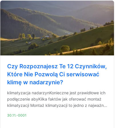
Czy Rozpoznajesz Te 12 Czynników,
Które Nie Pozwolą Ci serwisować
klimę w nadarzynie?
klimatyzacja nadarzynKonieczne jest prawidłowe ich
podłączenie abyKilka faktów jak oferować montaż
klimatyzacji Montaż klimatyzacji to jedno z najważn...
30.11.-0001