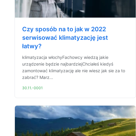
Czy sposób na to jak w 2022
serwisować klimatyzację jest
łatwy?
klimatyzacja włochyFachowcy wiedzą jakie
urządzenie będzie najbardziejChciałeś kiedyś
zamontować klimatyzację ale nie wiesz jak sie za to
zabrać? Marz...
30.11.-0001