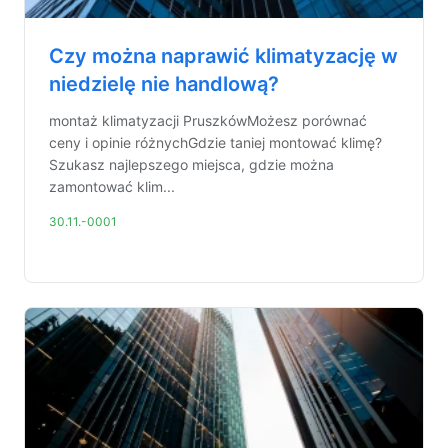
Czy można naprawić klimatyzację w
niedzielę nie handlową?
montaż klimatyzacji PruszkówMożesz porównać
ceny i opinie różnychGdzie taniej montować klimę?
Szukasz najlepszego miejsca, gdzie można
zamontować klim...
30.11.-0001