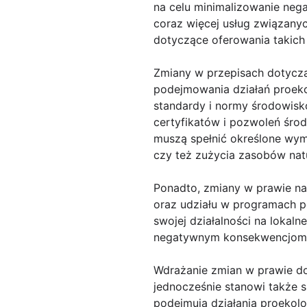
na celu minimalizowanie nega
coraz więcej usług związanyc
dotyczące oferowania takich 
Zmiany w przepisach dotyczą
podejmowania działań proekol
standardy i normy środowisk
certyfikatów i pozwoleń śro
muszą spełnić określone wym
czy też zużycia zasobów nat
Ponadto, zmiany w prawie na
oraz udziału w programach 
swojej działalności na loka
negatywnym konsekwencjom 
Wdrażanie zmian w prawie do
jednocześnie stanowi także s
podejmują działania proekol