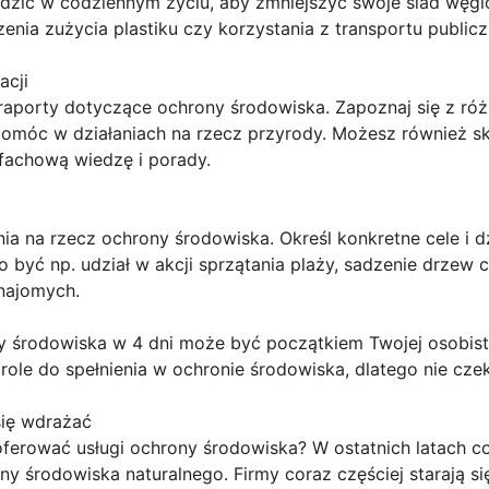
dzić w codziennym życiu, aby zmniejszyć swoje ślad węg
enia zużycia plastiku czy korzystania z transportu public
acji
 i raporty dotyczące ochrony środowiska. Zapoznaj się z ró
pomóc w działaniach na rzecz przyrody. Możesz również s
 fachową wiedzę i porady.
nia na rzecz ochrony środowiska. Określ konkretne cele i d
o być np. udział w akcji sprzątania plaży, sadzenie drze
najomych.
 środowiska w 4 dni może być początkiem Twojej osobistej
ole do spełnienia w ochronie środowiska, dlatego nie czekaj
się wdrażać
oferować usługi ochrony środowiska? W ostatnich latach c
y środowiska naturalnego. Firmy coraz częściej starają si