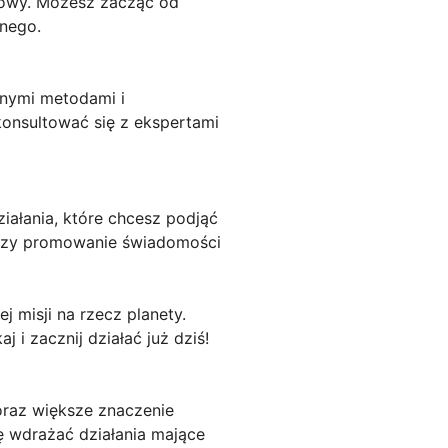
lowy. Możesz zacząć od
znego.
żnymi metodami i
konsultować się z ekspertami
ziałania, które chcesz podjąć
w czy promowanie świadomości
 misji na rzecz planety.
 i zacznij działać już dziś!
oraz większe znaczenie
ę wdrażać działania mające