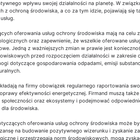
tywnego wpływu swojej działalności na planetę. W związku
h z ochroną środowiska, a co za tym idzie, pojawiają się 
usług.
cych oferowania usług ochrony środowiska mają na celu z
ogicznych oraz zapewnienie, że wszelkie oferowane usługi
owe. Jedną z ważniejszych zmian w prawie jest konieczno
dowiskowych przed rozpoczęciem działalności w zakresie 
ogi dotyczące gospodarowania odpadami, emisji substancj
uralnych.
kładają na firmy obowiązek regularnego raportowania swo
poprawy efektywności energetycznej. Firmand muszą takż
lne społeczności oraz ekosystemy i podejmować odpowiedni
dla środowiska.
tyczących oferowania usług ochrony środowiska może być
zansę na budowanie pozytywnego wizerunku i zyskanie zauf
ogiczne i przestrzegają norm środowiskowych, mogą zysk